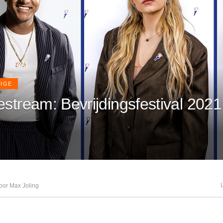
IGE
estream: Bevrijdingsfestival 2021
oor Max Joling