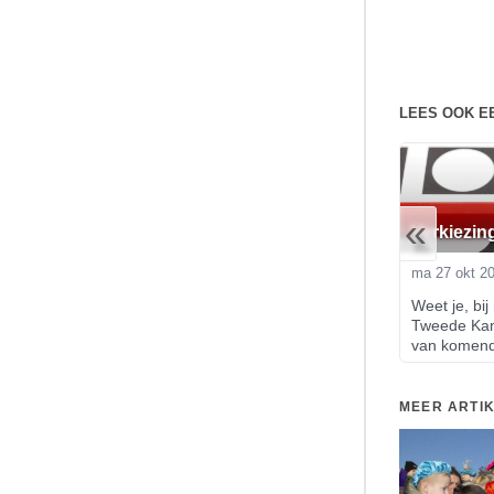
LEES OOK E
«
Verkiezin
ma 27 okt 2
Weet je, bij 
Tweede Kam
van komend
MEER ARTI