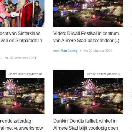
tocht van Sinterklaas
Video: Diwali Festival in centrum
ven en Sintparade in
van Almere Stad bezocht door (..)
door
Max Joling
Ma 21 oktober 2024
Vr 15 november 2024
Beeld: assets.plaece.nl
Beeld: assets.plaece.nl
mende zaterdag
Dunkin' Donuts failliet, winkel in
ival met vuurwerkshow
Almere Stad blijft voorlopig open