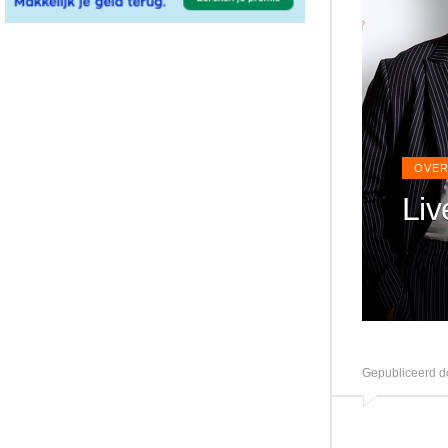
OVER
Liv
Gepubliceerd d