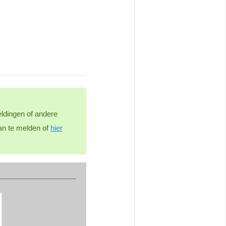
ldingen of andere
an te melden of
hier