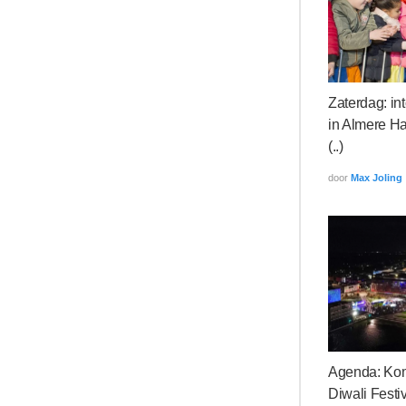
Zaterdag: in
in Almere Ha
(..)
door
Max Joling
Agenda: Ko
Diwali Fest