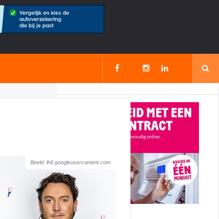
Beeld: lh6.googleusercontent.com