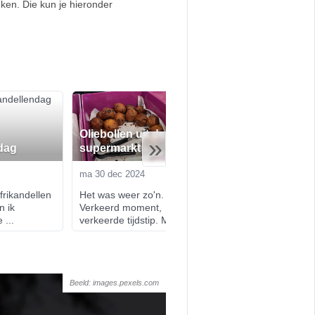
nken. Die kun je hieronder
Oliebollen uit de
De beste kerst v
»
dag
supermarkt
een rustige kers
ma 30 dec 2024
wo 18 dec 2024
rikandellen 
Het was weer zo'n. dag. 
Of ik nog wat te kl
 ik 
Verkeerd moment, 
met kerst - nou, ge
 ...
verkeerde tijdstip. M...
Een colum...
Beeld: images.pexels.com