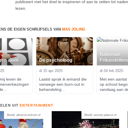
publiceert met het doel te inspireren of aan te zetten tot nade
lezen.
ENS DE EIGEN SCHRIJFSELS VAN
MAX JOLING
Nationale
gen alom
De psycholoog
Frikandellen
025
di 15 apr 2025
di 04 feb 2025
mij leven de 
Laatst sprak ik iemand die 
Met een aantal f
erverkiezingen 
vanwege een burn-out in 
op schoot begon
e...
behandeling...
vandaag aan de
KELEN UIT
ENTERTAINMENT
Beeld: almerecentrum.nl
Beeld: assets.plaece.nl