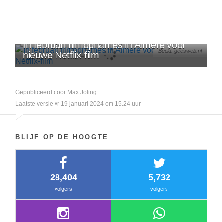
OVERIGE
In februari filmopnames in Almere voor
Beeld: geesweb.nl
nieuwe Netflix-film
Gepubliceerd door Max Joling
Laatste versie vr 19 januari 2024 om 15.24 uur
BLIJF OP DE HOOGTE
28,404
5,732
volgers
volgers