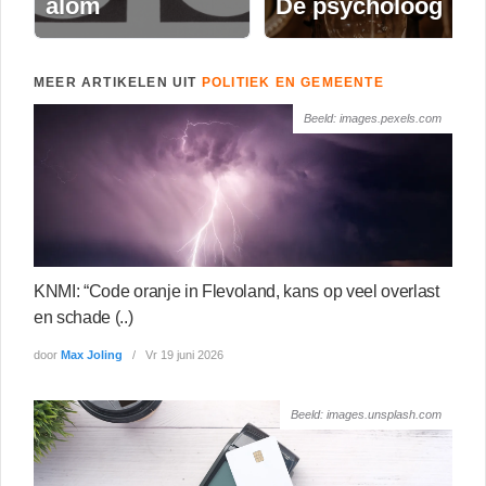
alom
De psycholoog
MEER ARTIKELEN UIT
POLITIEK EN GEMEENTE
Beeld: images.pexels.com
KNMI: “Code oranje in Flevoland, kans op veel overlast
en schade (..)
door
Max Joling
Vr 19 juni 2026
Beeld: images.unsplash.com