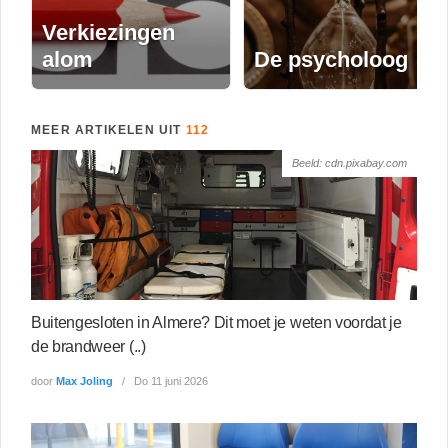
Verkiezingen
alom
De psycholoog
MEER ARTIKELEN UIT
112
Beeld: cdn.pixabay.com
Buitengesloten in Almere? Dit moet je weten voordat je
de brandweer (..)
door
Max Joling
Do 11 juni 2026