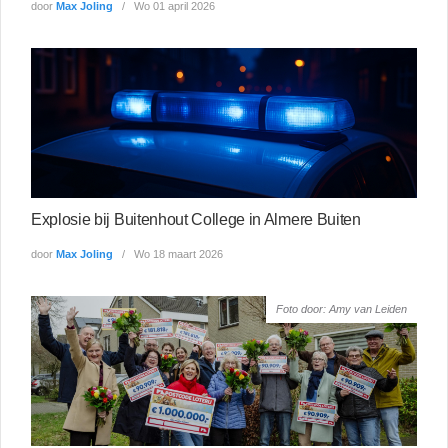
door
Max Joling
Wo 01 april 2026
Explosie bij Buitenhout College in Almere Buiten
door
Max Joling
Wo 18 maart 2026
Foto door: Amy van Leiden