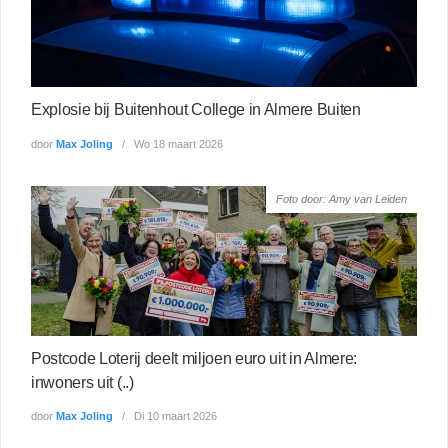
Explosie bij Buitenhout College in Almere Buiten
door
Max Joling
Wo 18 maart 2026
Foto door: Amy van Leiden
Postcode Loterij deelt miljoen euro uit in Almere:
inwoners uit (..)
door
Max Joling
Di 10 maart 2026