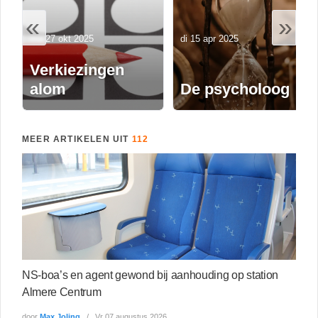
«
»
ma 27 okt 2025
di 15 apr 2025
Verkiezingen
alom
De psycholoog
MEER ARTIKELEN UIT
112
NS-boa’s en agent gewond bij aanhouding op station
Almere Centrum
door
Max Joling
Vr 07 augustus 2026