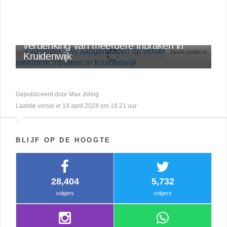
OVERIGE
Almeerder (39) aangehouden op
verdenking van meerdere inbraken in
Beeld: politie.nl
Kruidenwijk
Gepubliceerd door Max Joling
Laatste versie vr 19 april 2024 om 19.21 uur
BLIJF OP DE HOOGTE
28,404
5,732
volgers
volgers