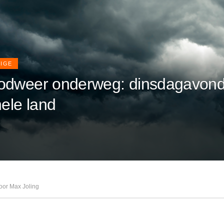
IGE
odweer onderweg: dinsdagavond
hele land
oor Max Joling