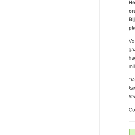
He
or
Bi
pl
Vo
ga
hag
mil
"V
ka
tr
Co