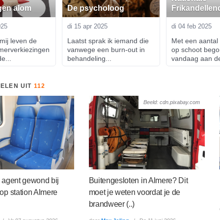
gen alom
De psycholoog
Frikandellen
025
di 15 apr 2025
di 04 feb 2025
mij leven de 
Laatst sprak ik iemand die 
Met een aantal f
erverkiezingen 
vanwege een burn-out in 
op schoot begon
e...
behandeling...
vandaag aan de
KELEN UIT
112
Beeld: cdn.pixabay.com
 agent gewond bij
Buitengesloten in Almere? Dit
op station Almere
moet je weten voordat je de
brandweer (..)