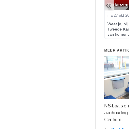
«
Verkiezin
ma 27 okt 2
Weet je, bij 
Tweede Kam
van komend
MEER ARTI
NS-boa’s en
aanhouding 
Centrum