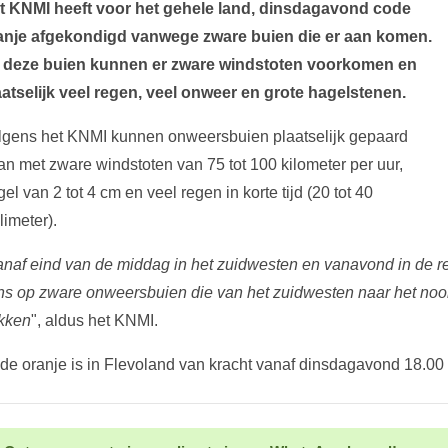
t KNMI heeft voor het gehele land, dinsdagavond code
anje afgekondigd vanwege zware buien die er aan komen.
j deze buien kunnen er zware windstoten voorkomen en
aatselijk veel regen, veel onweer en grote hagelstenen.
lgens het KNMI kunnen onweersbuien plaatselijk gepaard
an met zware windstoten van 75 tot 100 kilometer per uur,
el van 2 tot 4 cm en veel regen in korte tijd (20 tot 40
limeter).
anaf eind van de middag in het zuidwesten en vanavond in de res
ns op zware onweersbuien die van het zuidwesten naar het noo
ekken
", aldus het KNMI.
de oranje is in Flevoland van kracht vanaf dinsdagavond 18.00 t