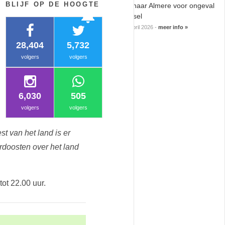
BLIJF OP DE HOOGTE
Politie naar Almere voor ongeval
notifications
notifications
met letsel
08 april 2026 -
meer info »
28,404
5,732
volgers
volgers
6,030
505
volgers
volgers
t van het land is er
rdoosten over het land
ot 22.00 uur.