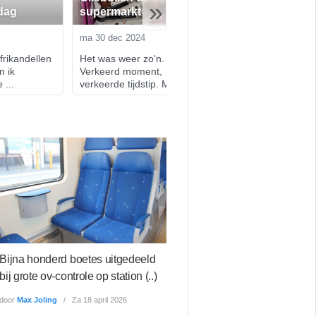
»
dag
supermarkt
een rustige kers
ma 30 dec 2024
wo 18 dec 2024
rikandellen 
Het was weer zo'n. dag. 
Of ik nog wat te kl
 ik 
Verkeerd moment, 
met kerst - nou, ge
 ...
verkeerde tijdstip. M...
Een colum...
Bijna honderd boetes uitgedeeld
bij grote ov-controle op station (..)
door
Max Joling
Za 18 april 2026