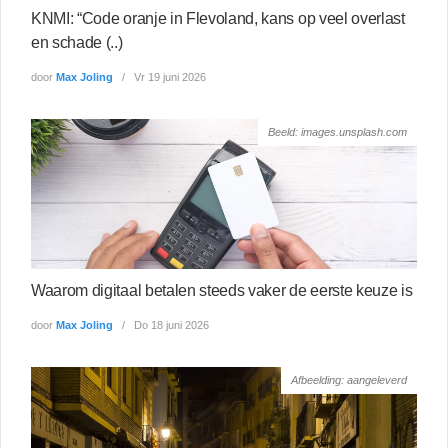
KNMI: “Code oranje in Flevoland, kans op veel overlast
en schade (..)
door
Max Joling
Vr 19 juni 2026
Beeld: images.unsplash.com
Waarom digitaal betalen steeds vaker de eerste keuze is
door
Max Joling
Do 18 juni 2026
Afbeelding: aangeleverd