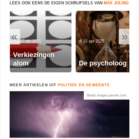
LEES OOK EENS DE EIGEN SCHRIJFSELS VAN
MAX JOLING
«
»
ma 27 okt 2025
di 15 apr 2025
Verkiezingen
alom
De psycholoog
MEER ARTIKELEN UIT
POLITIEK EN GEMEENTE
Beeld: images.pexels.com