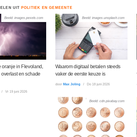
KELEN UIT
POLITIEK EN GEMEENTE
Beeld: images.pexels.com
Beeld: images.unsplash.com
oranje in Flevoland,
Waarom digitaal betalen steeds
 overlast en schade
vaker de eerste keuze is
door
Max Joling
Do 18 juni 2026
Vr 19 juni 2026
Beeld: cdn.pixabay.com