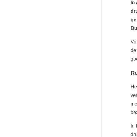
In
dr
ge
Bu
Vo
de
go
Ru
He
ve
me
bez
In 
dr