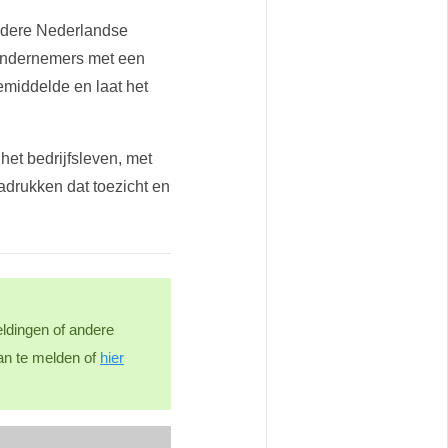
andere Nederlandse
g ondernemers met een
emiddelde en laat het
het bedrijfsleven, met
adrukken dat toezicht en
ldingen of andere
an te melden of
hier