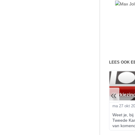
LEES OOK E
«
Verkiezin
ma 27 okt 2
Weet je, bij 
Tweede Kam
van komend