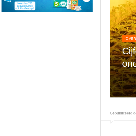
OVER
Cij
ond
Gepubliceerd d