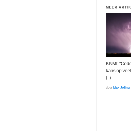
MEER ARTI
KNMI: “Code 
kans op veel
(..)
door
Max Joling