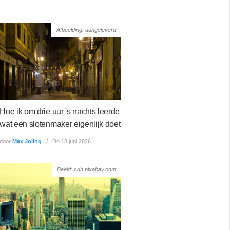
Afbeelding: aangeleverd
Hoe ik om drie uur 's nachts leerde
wat een slotenmaker eigenlijk doet
door
Max Joling
Do 18 juni 2026
Beeld: cdn.pixabay.com