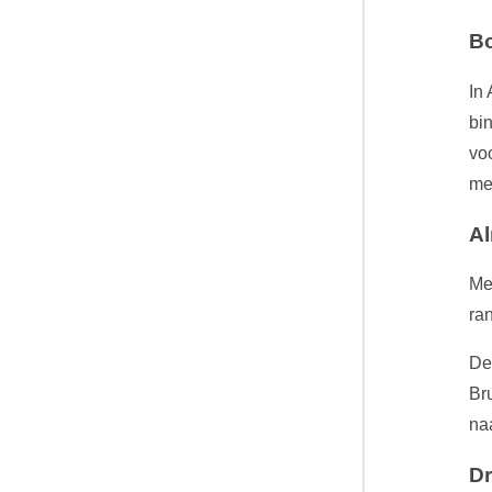
Bo
In
bi
vo
me
Al
Me
ra
De
Br
na
Dr