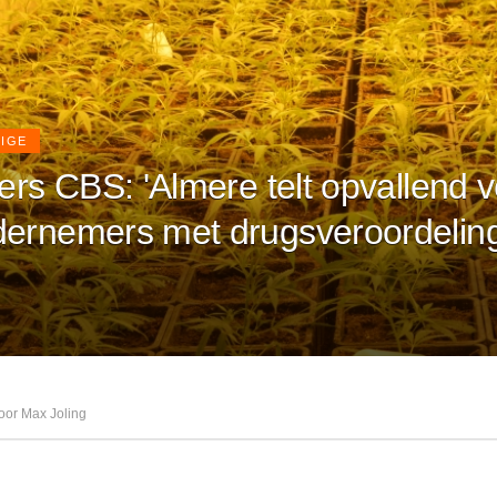
IGE
fers CBS: 'Almere telt opvallend v
ernemers met drugsveroordeling
oor Max Joling