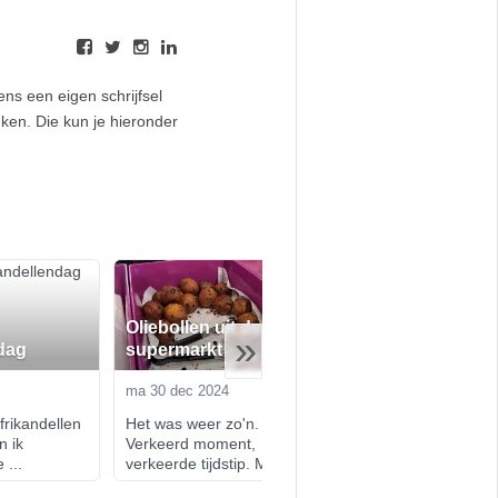
ens een eigen schrijfsel
nken. Die kun je hieronder
Oliebollen uit de
De beste kerst v
»
dag
supermarkt
een rustige kers
ma 30 dec 2024
wo 18 dec 2024
rikandellen 
Het was weer zo'n. dag. 
Of ik nog wat te kl
 ik 
Verkeerd moment, 
met kerst - nou, ge
 ...
verkeerde tijdstip. M...
Een colum...