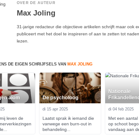
OVER DE AUTEUR
Max Joling
31-jarige redacteur die objectieve artikelen schrijft maar ook e
publiceert met het doel te inspireren of aan te zetten tot nade
lezen.
ENS DE EIGEN SCHRIJFSELS VAN
MAX JOLING
Nationale
gen alom
De psycholoog
Frikandellen
025
di 15 apr 2025
di 04 feb 2025
mij leven de 
Laatst sprak ik iemand die 
Met een aantal f
erverkiezingen 
vanwege een burn-out in 
op schoot begon
e...
behandeling...
vandaag aan de