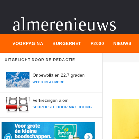
almerenieuws
VOORPAGINA
BURGERNET
P2000
NIEUWS
UITGELICHT DOOR DE REDACTIE
Onbewolkt en 22.7 graden
WEER IN ALMERE
Verkiezingen alom
SCHRIJFSEL DOOR MAX JOLING