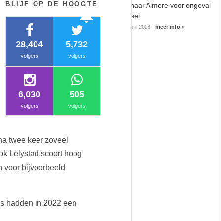
BLIJF OP DE HOOGTE
notifications
Politie naar Almere voor ongeval
notifications_active
notifications
met letsel
08 april 2026 -
meer info »
28,404
5,732
volgers
volgers
6,030
505
volgers
volgers
jna twee keer zoveel
Ook Lelystad scoort hoog
n voor bijvoorbeeld
mers hadden in 2022 een