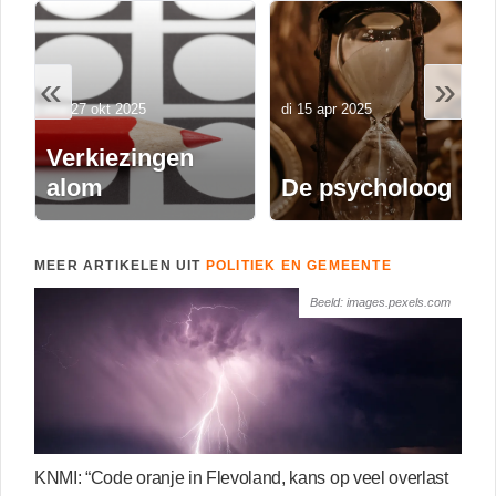
«
»
ma 27 okt 2025
di 15 apr 2025
Verkiezingen
alom
De psycholoog
MEER ARTIKELEN UIT
POLITIEK EN GEMEENTE
Beeld: images.pexels.com
KNMI: “Code oranje in Flevoland, kans op veel overlast