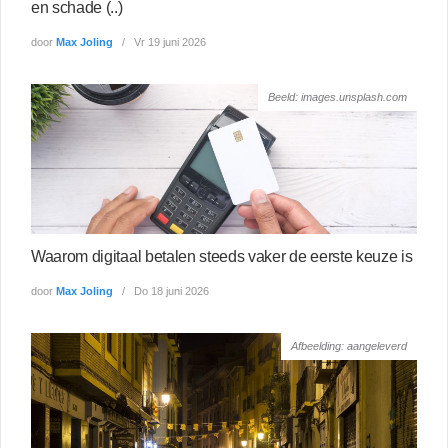
en schade (..)
door
Max Joling
Vr 19 juni 2026
Beeld: images.unsplash.com
Waarom digitaal betalen steeds vaker de eerste keuze is
door
Max Joling
Do 18 juni 2026
Afbeelding: aangeleverd