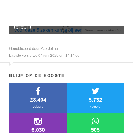
OVERIGE
Voor deze 5 zaken kun je bij een kapper
terecht
Beeld: media.indebuurt.nl
Gepubliceerd door Max Joling
Laatste versie wo 04 juni 2025 om 14.14 uur
BLIJF OP DE HOOGTE
28,404
5,732
volgers
volgers
6,030
505