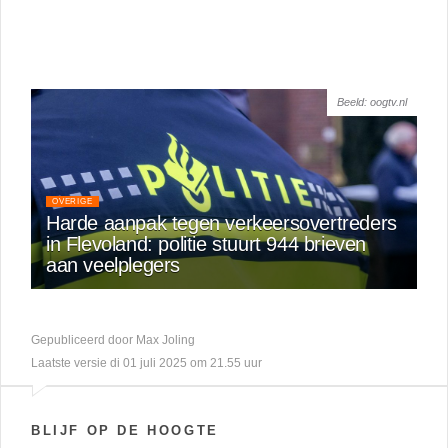
Beeld: oogtv.nl
OVERIGE
Harde aanpak tegen verkeersovertreders
in Flevoland: politie stuurt 944 brieven
aan veelplegers
Gepubliceerd door Max Joling
Laatste versie di 01 juli 2025 om 21.55 uur
BLIJF OP DE HOOGTE