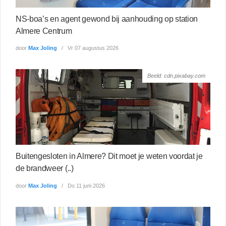
NS-boa’s en agent gewond bij aanhouding op station
Almere Centrum
door
Max Joling
Vr 07 augustus 2026
Beeld: cdn.pixabay.com
Buitengesloten in Almere? Dit moet je weten voordat je
de brandweer (..)
door
Max Joling
Do 11 juni 2026