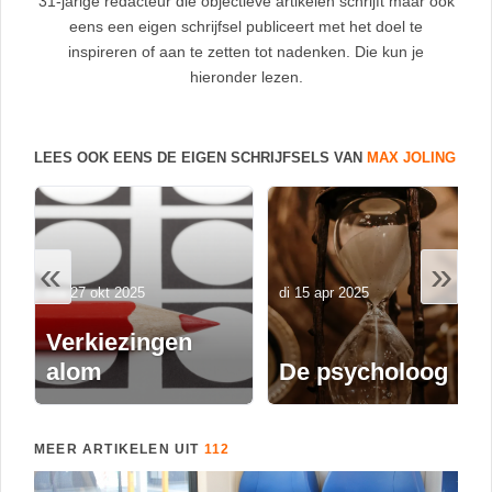
31-jarige redacteur die objectieve artikelen schrijft maar ook
eens een eigen schrijfsel publiceert met het doel te
inspireren of aan te zetten tot nadenken. Die kun je
hieronder lezen.
LEES OOK EENS DE EIGEN SCHRIJFSELS VAN
MAX JOLING
«
»
ma 27 okt 2025
di 15 apr 2025
Verkiezingen
alom
De psycholoog
MEER ARTIKELEN UIT
112