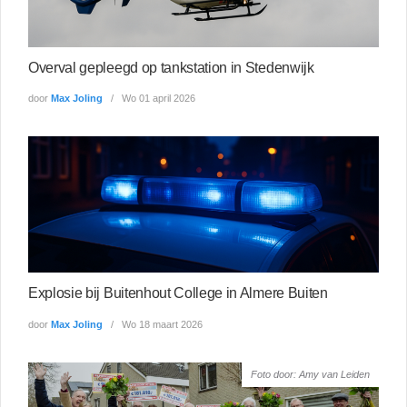
Overval gepleegd op tankstation in Stedenwijk
door
Max Joling
Wo 01 april 2026
Explosie bij Buitenhout College in Almere Buiten
door
Max Joling
Wo 18 maart 2026
Foto door: Amy van Leiden