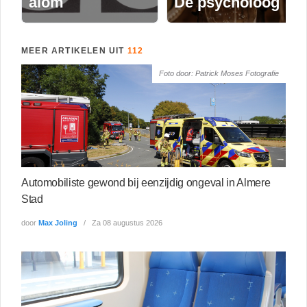
alom
De psycholoog
MEER ARTIKELEN UIT
112
Foto door: Patrick Moses Fotografie
Automobiliste gewond bij eenzijdig ongeval in Almere
Stad
door
Max Joling
Za 08 augustus 2026