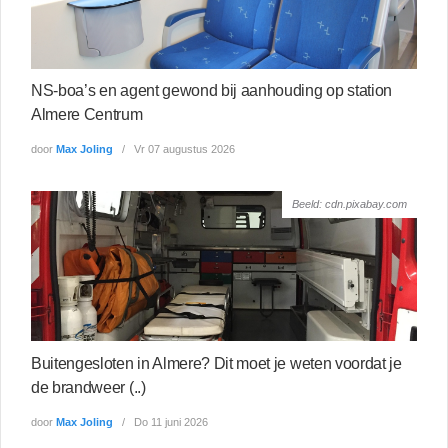
NS-boa’s en agent gewond bij aanhouding op station
Almere Centrum
door
Max Joling
Vr 07 augustus 2026
Beeld: cdn.pixabay.com
Buitengesloten in Almere? Dit moet je weten voordat je
de brandweer (..)
door
Max Joling
Do 11 juni 2026