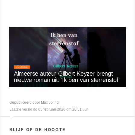
OVERIGE
Almeerse auteur Gilbert Keyzer brengt
nieuwe roman uit: ‘Ik ben van sterrenstof’
Gepubliceerd door Max Joling
Laatste versie do 05 februari 2026 om 20.51 uur
BLIJF OP DE HOOGTE