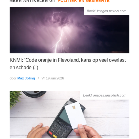
MEER ARTIKELEN UIT
POLITIEK EN GEMEENTE
Beeld: images.pexels.com
KNMI: “Code oranje in Flevoland, kans op veel overlast
en schade (..)
door
Max Joling
Vr 19 juni 2026
Beeld: images.unsplash.com