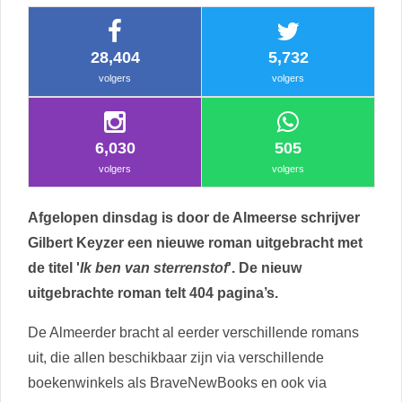
28,404
5,732
volgers
volgers
6,030
505
volgers
volgers
Afgelopen dinsdag is door de Almeerse schrijver
Gilbert Keyzer een nieuwe roman uitgebracht met
de titel '
Ik ben van sterrenstof
'. De nieuw
uitgebrachte roman telt 404 pagina’s.
De Almeerder bracht al eerder verschillende romans
uit, die allen beschikbaar zijn via verschillende
boekenwinkels als BraveNewBooks en ook via