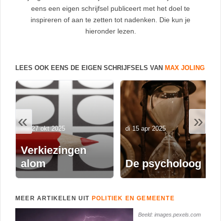
eens een eigen schrijfsel publiceert met het doel te
inspireren of aan te zetten tot nadenken. Die kun je
hieronder lezen.
LEES OOK EENS DE EIGEN SCHRIJFSELS VAN
MAX JOLING
«
»
ma 27 okt 2025
di 15 apr 2025
Verkiezingen
alom
De psycholoog
MEER ARTIKELEN UIT
POLITIEK EN GEMEENTE
Beeld: images.pexels.com