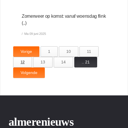
Zomerweer op komst: vanaf woensdag flink
(..)
Ma 09 juni 2025
Vorige
1
10
11
13
14
.. 21
12
Volgende
almerenieuws