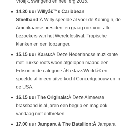
Vrolijk, swingend en heel erg 2016.
14.30 uur Willyâ€™s Caribbean
Steelband:
Â Willy speelde al voor de Koningin, de
Amerikaanse president en graag ook voor alle
bezoekers van het Wereldfestival. Tropische
klanken en een topzanger.
15.15 uur Karsu:
Â Deze Nederlandse muzikante
met Turkse roots woon afgelopen maand een
Edison in de categorie â€œJazz/Worldâ€ en
speelde al in een uitverkocht Concertgebouw en in
de USA.
16.15 uur The Originals:
Â Deze Almeerse
brassband is al jaren een begrip en mag ook
vandaag niet ontbreken.
17.00 uur Jampara & The Batallion:Â
Jampara