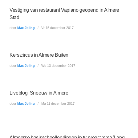
Vestiging van restaurant Vapiano geopend in Almere
Stad
door
Max Joling
Vr 15 december 2017
Kerstcircus in Almere Buiten
door
Max Joling
Wo 13 december 2017
Liveblog: Sneeuw in Almere
door
Max Joling
Ma 11 december 2017
Almeerse basisschoolleerlingen in tv-programma 'Lang