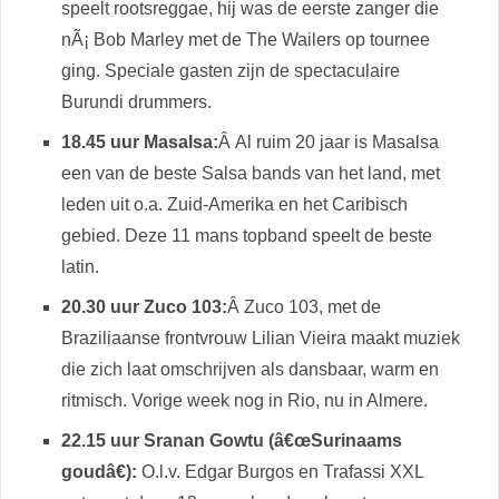
speelt rootsreggae, hij was de eerste zanger die
nÃ¡ Bob Marley met de The Wailers op tournee
ging. Speciale gasten zijn de spectaculaire
Burundi drummers.
18.45 uur Masalsa:
Â Al ruim 20 jaar is Masalsa
een van de beste Salsa bands van het land, met
leden uit o.a. Zuid-Amerika en het Caribisch
gebied. Deze 11 mans topband speelt de beste
latin.
20.30 uur Zuco 103:
Â Zuco 103, met de
Braziliaanse frontvrouw Lilian Vieira maakt muziek
die zich laat omschrijven als dansbaar, warm en
ritmisch. Vorige week nog in Rio, nu in Almere.
22.15 uur Sranan Gowtu (â€œSurinaams
goudâ€):
O.l.v. Edgar Burgos en Trafassi XXL