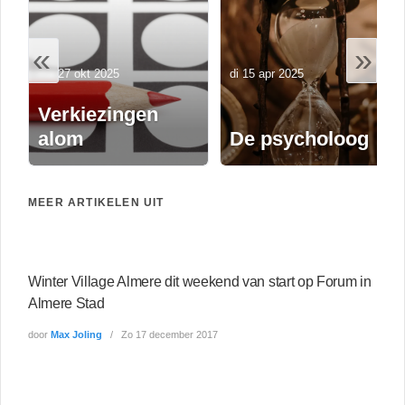
«
»
ma 27 okt 2025
di 15 apr 2025
Verkiezingen
alom
De psycholoog
MEER ARTIKELEN UIT
Winter Village Almere dit weekend van start op Forum in
Almere Stad
door
Max Joling
Zo 17 december 2017