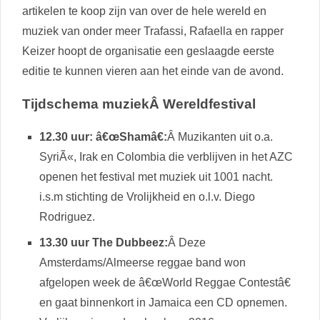
artikelen te koop zijn van over de hele wereld en
muziek van onder meer Trafassi, Rafaella en rapper
Keizer hoopt de organisatie een geslaagde eerste
editie te kunnen vieren aan het einde van de avond.
Tijdschema muziekÂ Wereldfestival
12.30 uur: â€œShamâ€:
Â Muzikanten uit o.a.
SyriÃ«, Irak en Colombia die verblijven in het AZC
openen het festival met muziek uit 1001 nacht.
i.s.m stichting de Vrolijkheid en o.l.v. Diego
Rodriguez.
13.30 uur The Dubbeez:
Â Deze
Amsterdams/Almeerse reggae band won
afgelopen week de â€œWorld Reggae Contestâ€
en gaat binnenkort in Jamaica een CD opnemen.