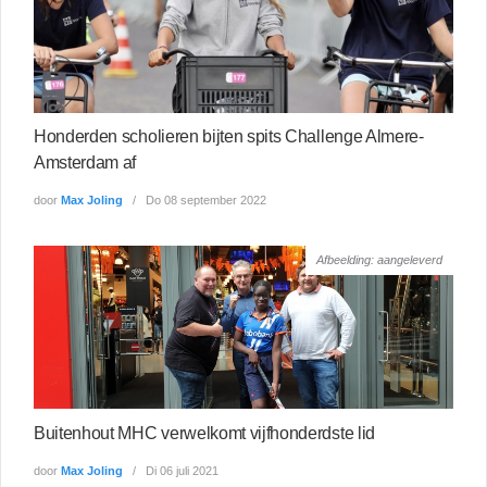
Honderden scholieren bijten spits Challenge Almere-
Amsterdam af
door
Max Joling
Do 08 september 2022
Afbeelding: aangeleverd
Buitenhout MHC verwelkomt vijfhonderdste lid
door
Max Joling
Di 06 juli 2021