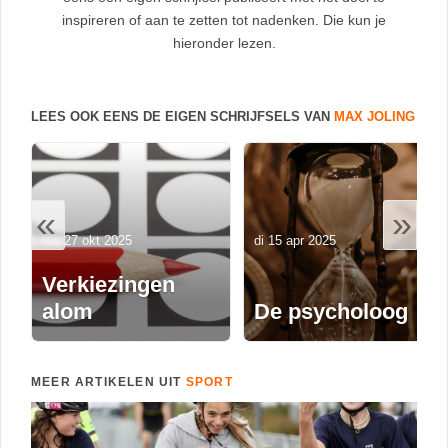
inspireren of aan te zetten tot nadenken. Die kun je
hieronder lezen.
LEES OOK EENS DE EIGEN SCHRIJFSELS VAN
MAX JOLING
«
»
ma 27 okt 2025
di 15 apr 2025
Verkiezingen
alom
De psycholoog
MEER ARTIKELEN UIT
SPORT