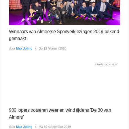
Winnaars van Almeerse Sportverkiezingen 2019 bekend
gemaakt
door
Max Joling
Do 13 februari 2020
Beeld: prorun.nl
900 lopers trotseren weer en wind tijdens 'De 30 van
Almere'
door
Max Joling
Ma 30 september 2019
Beeld: meetingreview.com
Gemeente eert Almeerse sporters met Walk Of Fame