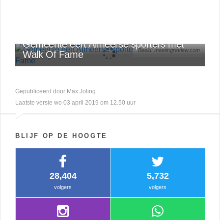
OVERIGE
Gemeente eert Almeerse sporters met
Beeld: meetingreview.com
Walk Of Fame
Gepubliceerd door Max Joling
Laatste versie wo 03 april 2019 om 12.50 uur
BLIJF OP DE HOOGTE
28,404
5,732
volgers
volgers