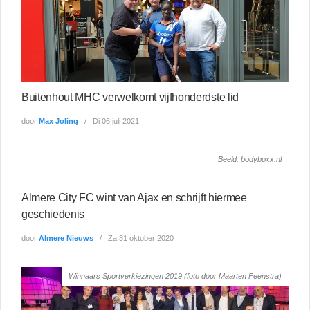
Buitenhout MHC verwelkomt vijfhonderdste lid
door
Max Joling
Di 06 juli 2021
Beeld: bodyboxx.nl
Almere City FC wint van Ajax en schrijft hiermee
geschiedenis
door
Almere Nieuws
Za 31 oktober 2020
Winnaars Sportverkiezingen 2019 (foto door Maarten Feenstra)