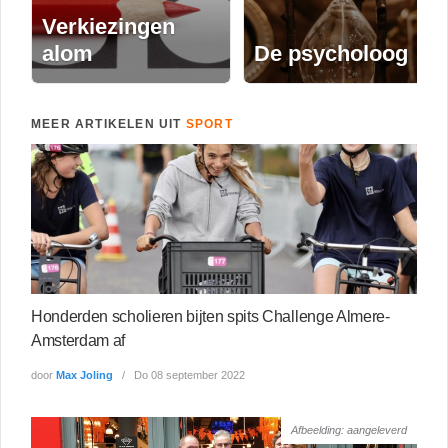
Verkiezingen
alom
De psycholoog
MEER ARTIKELEN UIT
SPORT
Honderden scholieren bijten spits Challenge Almere-
Amsterdam af
door
Max Joling
Do 08 september 2022
Afbeelding: aangeleverd