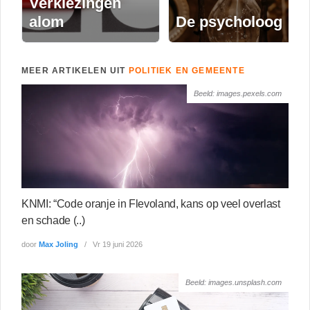
Verkiezingen
alom
De psycholoog
MEER ARTIKELEN UIT
POLITIEK EN GEMEENTE
Beeld: images.pexels.com
KNMI: “Code oranje in Flevoland, kans op veel overlast
en schade (..)
door
Max Joling
Vr 19 juni 2026
Beeld: images.unsplash.com