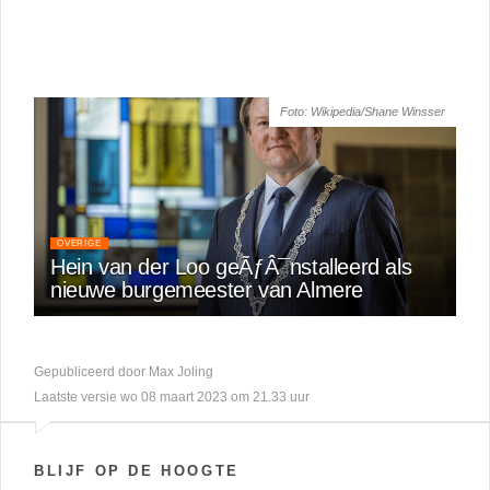
Foto: Wikipedia/Shane Winsser
OVERIGE
Hein van der Loo geÃƒÂ¯nstalleerd als
nieuwe burgemeester van Almere
Gepubliceerd door Max Joling
Laatste versie wo 08 maart 2023 om 21.33 uur
BLIJF OP DE HOOGTE