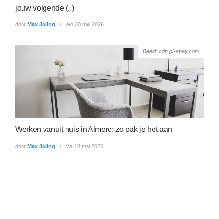
jouw volgende (..)
door
Max Joling
Wo 20 mei 2026
Beeld: cdn.pixabay.com
Werken vanuit huis in Almere: zo pak je het aan
door
Max Joling
Ma 18 mei 2026