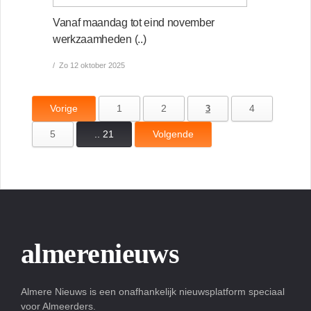
Vanaf maandag tot eind november
werkzaamheden (..)
Zo 12 oktober 2025
Vorige
1
2
4
3
5
.. 21
Volgende
almerenieuws
Almere Nieuws is een onafhankelijk nieuwsplatform speciaal
voor Almeerders.