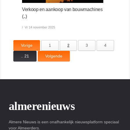
Verkoop en aankoop van bouwmachines
(..)
Vr 14 november 2025
Vorige
1
3
4
2
.. 21
Volgende
almerenieuws
Almere Nieuws is een onafhankelijk nieuwsplatform speciaal
voor Almeerders.